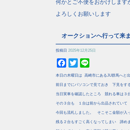
何かとご不便をおかけします
よろしくお願いします
オークションへ行って来
投稿日
2025年12月25日
Facebook
Twitter
Line
本日の木曜日は 高崎市にあるJU群馬へと
前日までにパソコンで見ておき 下見をす
当日実車を確認したところ 競れる車は３
その３台も １台は前から出品されていて
今回も流札しました。 そこそこ金額が入
残る２台もすごく高くなってしまい 諦め