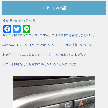
エアコンの話
投稿日
2021年1月30日
Facebook
Twitter
Line
今でこそ標準装備のエアコンですが、昔は乗用車でも後付けなんていう
車種もあったんです（どんだけ昔ですか） ３０年以上前ですね（笑）
あるグレード以上になるとオートエアコンが装備され、わざわざ
ボタンを押さなくても勝手にONしていることが多いです