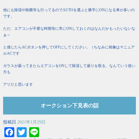
他にも除湿や除菌等も行ってるのでAUTOを選ぶと勝手にONになる車が多いの
です。
ただ、エアコンが不要な時期等に常にONしておくのはなんだかもったいないな
ぁ～
と感じたらACボタンを押してOFFにしてください。（ちなみに画像はマニュア
ルACです
ガラスが曇ってきたらエアコンをONして除湿して曇りを取る、なんていう使い
方も
アリだと思います
オークション下見表の話
投稿日
2021年1月29日
Facebook
Twitter
Line