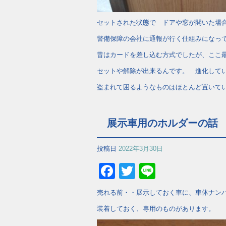
セットされた状態で ドアや窓が開いた場
警備保障の会社に通報が行く仕組みになっ
昔はカードを差し込む方式でしたが、ここ
セットや解除が出来るんです。 進化して
盗まれて困るようなものはほとんど置いて
展示車用のホルダーの話
投稿日
2022年3月30日
Facebook
Twitter
Line
売れる前・・展示しておく車に、車体ナン
装着しておく、専用のものがあります。