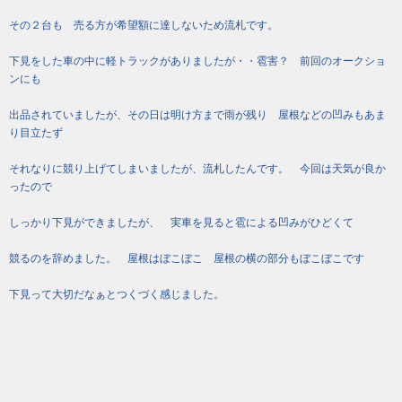
その２台も 売る方が希望額に達しないため流札です。
下見をした車の中に軽トラックがありましたが・・雹害？ 前回のオークショ
ンにも
出品されていましたが、その日は明け方まで雨が残り 屋根などの凹みもあま
り目立たず
それなりに競り上げてしまいましたが、流札したんです。 今回は天気が良か
ったので
しっかり下見ができましたが、 実車を見ると雹による凹みがひどくて
競るのを辞めました。 屋根はぼこぼこ 屋根の横の部分もぼこぼこです
下見って大切だなぁとつくづく感じました。